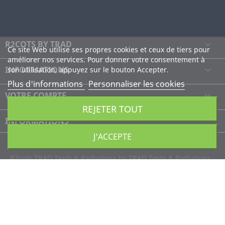
R2COTS BY TRAD

Ce site Web utilise ses propres cookies et ceux de tiers pour
améliorer nos services. Pour donner votre consentement à
INFORMATIONS

son utilisation, appuyez sur le bouton Accepter.
Plus d'informations
Personnaliser les cookies
VOTRE COMPTE

REJETER TOUT
INFORMATIONS
J'ACCEPTE
R2cots TRAD Tests & Radiations by
TRAD
Tests & Radiations -
Propulsé par
Courcelles Design